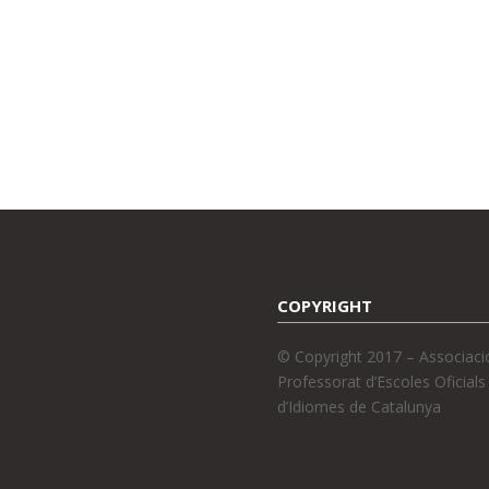
COPYRIGHT
© Copyright 2017 – Associaci
Professorat d’Escoles Oficials
d’Idiomes de Catalunya