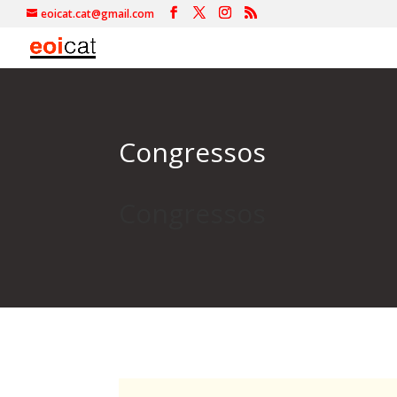
eoicat.cat@gmail.com
Congressos
Congressos