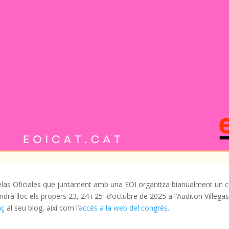
as Oficiales que juntament amb una EOI organitza bianualment un co
indrà lloc els propers 23, 24 i 25 d’octubre de 2025 a l’Auditori Villega
aç
al seu blog, així com l’
accés a la web del congrés.